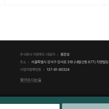
홍경호
주식회사 지앤푸드 대표자
서울특별시 강서구 강서로 318 (내발산동 677) 지앤빌딩
주소
137-81-80324
사업자등록번호
찾아오시는길